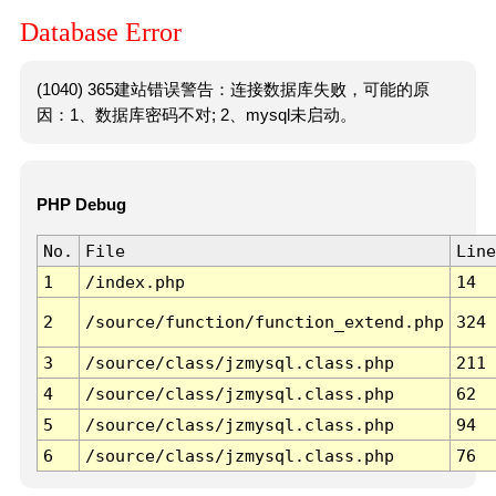
Database Error
(1040) 365建站错误警告：连接数据库失败，可能的原
因：1、数据库密码不对; 2、mysql未启动。
PHP Debug
No.
File
Line
1
/index.php
14
2
/source/function/function_extend.php
324
3
/source/class/jzmysql.class.php
211
4
/source/class/jzmysql.class.php
62
5
/source/class/jzmysql.class.php
94
6
/source/class/jzmysql.class.php
76