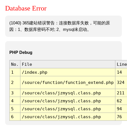
Database Error
(1040) 365建站错误警告：连接数据库失败，可能的原
因：1、数据库密码不对; 2、mysql未启动。
PHP Debug
No.
File
Line
1
/index.php
14
2
/source/function/function_extend.php
324
3
/source/class/jzmysql.class.php
211
4
/source/class/jzmysql.class.php
62
5
/source/class/jzmysql.class.php
94
6
/source/class/jzmysql.class.php
76