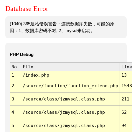
Database Error
(1040) 365建站错误警告：连接数据库失败，可能的原
因：1、数据库密码不对; 2、mysql未启动。
PHP Debug
No.
File
Line
1
/index.php
13
2
/source/function/function_extend.php
1548
3
/source/class/jzmysql.class.php
211
4
/source/class/jzmysql.class.php
62
5
/source/class/jzmysql.class.php
94